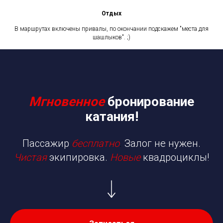
Отдых
В маршрутах включены привалы, по окончании подскажем "места для
шашлыков". ;)
Мгновенное
бронирование
катания!
Пассажир
бесплатно
.
Залог не нужен.
Чистая
экипировка.
Новые
квадроциклы!